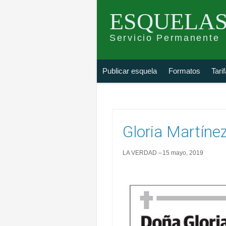
ESQUELAS
Servicio Permanente
Skip
Buscar
Publicar esquela
Formatos
Tari
to
esquela
content
Gloria Martíne
LA VERDAD
15 mayo, 2019