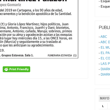
- Esque
- Esque
PUBLI
-
ABC
-
ABC D
-
EL M
-
EL PA
-
EL C
-
LAS 
-
DIAR
-
DIAR
MAYO 
L