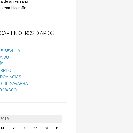
la de aniversario
la con biografía
CAR EN OTROS DIARIOS
E SEVILLA
UNDO
ÍS
ORREO
PROVINCIAS
IO DE NAVARRA
IO VASCO
2019
M
X
J
V
S
D