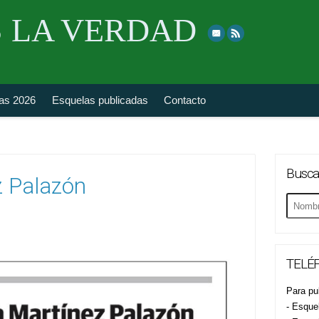
Skip
 LA VERDAD
to
top
navigation
fas 2026
Esquelas publicadas
Contacto
Busca
z Palazón
Buscar
esquela
TELÉF
Para pub
- Esque