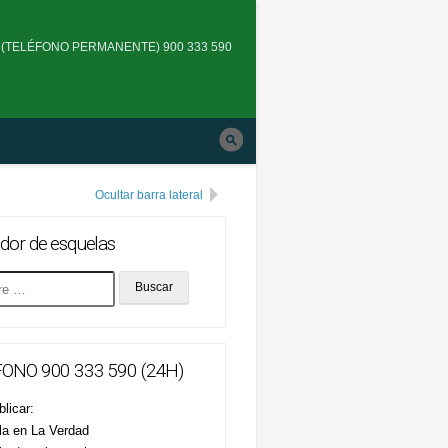
Skip
to
(TELÉFONO PERMANENTE) 900 333 590
main
navigation
Ocultar barra lateral
dor de esquelas
ONO 900 333 590 (24H)
licar:
la en La Verdad