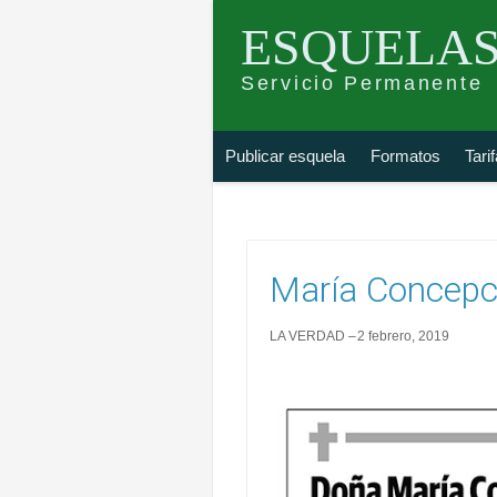
ESQUELAS
Servicio Permanente
Skip
Buscar
Publicar esquela
Formatos
Tari
to
esquela
content
María Concepc
LA VERDAD
2 febrero, 2019