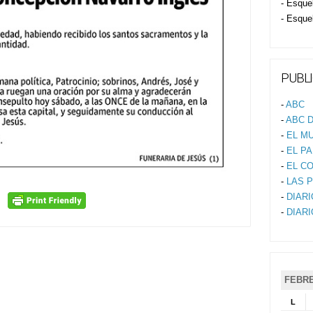
- Esque
- Esque
PUBLI
-
ABC
-
ABC D
-
EL M
-
EL PA
-
EL C
-
LAS 
-
DIAR
-
DIAR
FEBRE
L