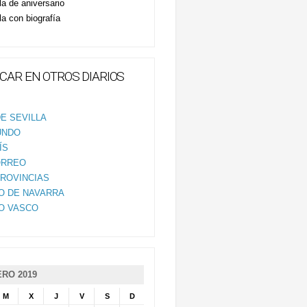
la de aniversario
la con biografía
CAR EN OTROS DIARIOS
E SEVILLA
UNDO
ÍS
ORREO
PROVINCIAS
IO DE NAVARRA
IO VASCO
RO 2019
M
X
J
V
S
D