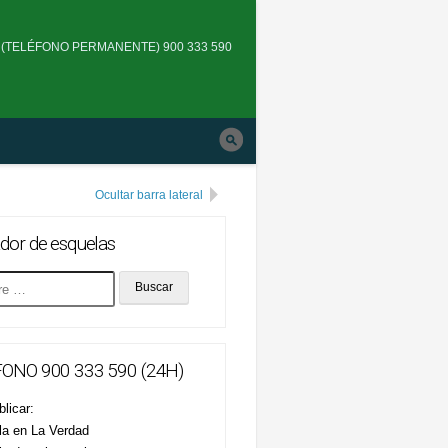
Skip
to
(TELÉFONO PERMANENTE) 900 333 590
main
navigation
Ocultar barra lateral
dor de esquelas
ONO 900 333 590 (24H)
licar:
la en La Verdad