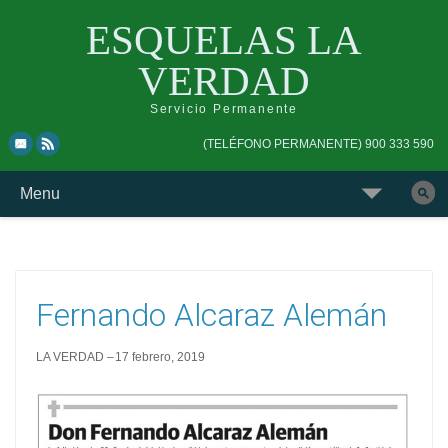
ESQUELAS LA
VERDAD
Servicio Permanente
Skip
Skip
(TELÉFONO PERMANENTE) 900 333 590
to
to
top
main
Skip
Menu
navigation
navigation
to
Buscar
content
esquela
Fernando Alcaraz Alemán
LA VERDAD
17 febrero, 2019