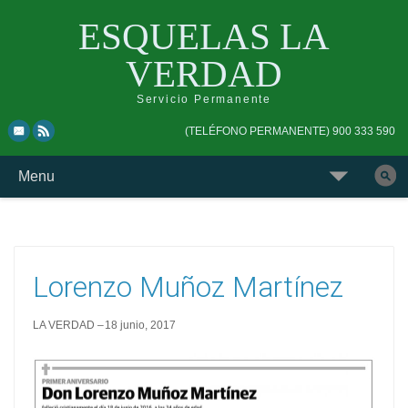
ESQUELAS LA
VERDAD
Servicio Permanente
Skip
Skip
(TELÉFONO PERMANENTE) 900 333 590
to
to
top
main
Skip
Menu
navigation
navigation
to
Buscar
content
esquela
Lorenzo Muñoz Martínez
LA VERDAD
18 junio, 2017