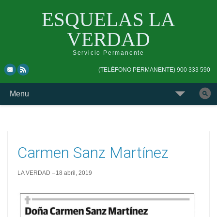
ESQUELAS LA
VERDAD
Servicio Permanente
Skip
Skip
(TELÉFONO PERMANENTE) 900 333 590
to
to
top
main
Skip
Menu
navigation
navigation
to
Buscar
content
esquela
Carmen Sanz Martínez
LA VERDAD
18 abril, 2019