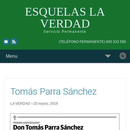
ESQUELAS LA
VERDAD
Servicio Permanente
Skip
Skip
(TELÉFONO PERMANENTE) 900 333 590
to
to
top
main
Skip
Menu
navigation
navigation
to
Buscar
content
esquela
Tomás Parra Sánchez
LA VERDAD
20 marzo, 2019