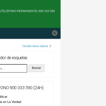
Skip
to
(TELÉFONO PERMANENTE) 900 333 590
main
navigation
Ocultar barra lateral
dor de esquelas
ONO 900 333 590 (24H)
licar:
la en La Verdad