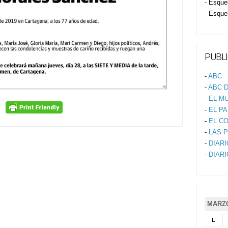
- Esque
- Esque
PUBLI
-
ABC
-
ABC D
-
EL M
-
EL PA
-
EL C
-
LAS 
-
DIAR
-
DIAR
MARZO
L