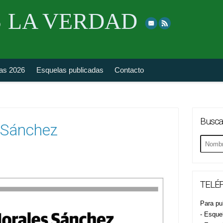
Skip
 LA VERDAD
to
top
navigation
fas 2026
Esquelas publicadas
Contacto
Busca
 Sánchez
Buscar
esquela
TELÉF
Para pub
- Esque