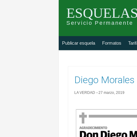
ESQUELAS
Servicio Permanente
Skip
Buscar
Publicar esquela
Formatos
Tari
to
esquela
content
Diego Morales
LA VERDAD
27 marzo, 2019