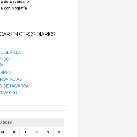
la de aniversario
la con biografía
CAR EN OTROS DIARIOS
E SEVILLA
UNDO
ÍS
ORREO
PROVINCIAS
IO DE NAVARRA
IO VASCO
 2019
M
X
J
V
S
D