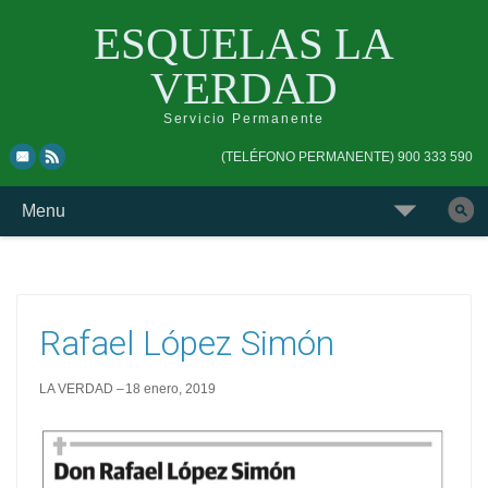
ESQUELAS LA
VERDAD
Servicio Permanente
Skip
Skip
(TELÉFONO PERMANENTE) 900 333 590
to
to
top
main
Skip
Menu
navigation
navigation
to
Buscar
content
esquela
Rafael López Simón
LA VERDAD
18 enero, 2019