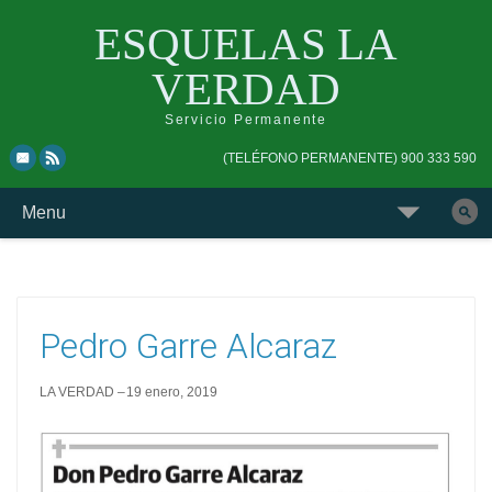
ESQUELAS LA
VERDAD
Servicio Permanente
Skip
Skip
(TELÉFONO PERMANENTE) 900 333 590
to
to
top
main
Skip
Menu
navigation
navigation
to
Buscar
content
esquela
Pedro Garre Alcaraz
LA VERDAD
19 enero, 2019