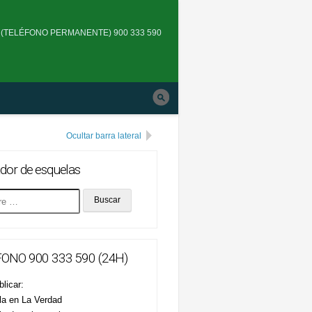
Skip
to
(TELÉFONO PERMANENTE) 900 333 590
main
navigation
Ocultar barra lateral
dor de esquelas
ONO 900 333 590 (24H)
licar:
la en La Verdad