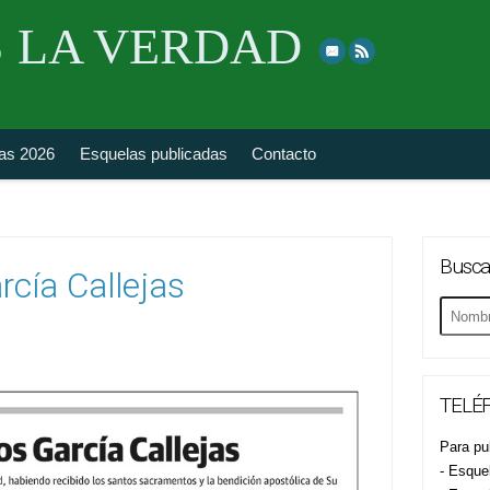
Skip
 LA VERDAD
to
top
navigation
fas 2026
Esquelas publicadas
Contacto
Busca
rcía Callejas
Buscar
esquela
TELÉF
Para pub
- Esque