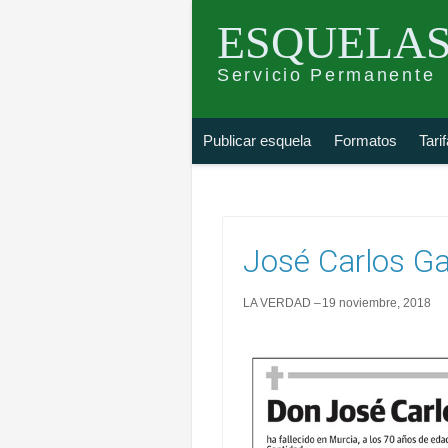
ESQUELAS
Servicio Permanente
Skip
Buscar
Publicar esquela
Formatos
Tari
to
esquela
content
José Carlos Ga
LA VERDAD
19 noviembre, 2018