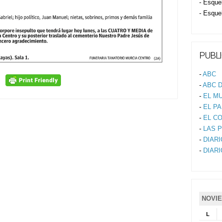
- Esque
- Esque
PUBLI
-
ABC
-
ABC D
-
EL M
-
EL PA
-
EL C
-
LAS 
-
DIAR
-
DIAR
NOVIE
L