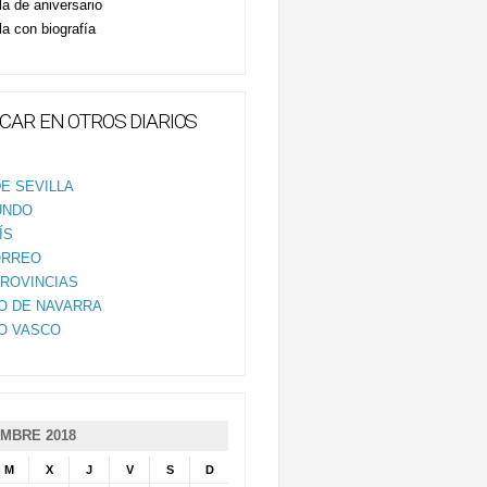
la de aniversario
la con biografía
CAR EN OTROS DIARIOS
E SEVILLA
UNDO
ÍS
ORREO
PROVINCIAS
IO DE NAVARRA
IO VASCO
MBRE 2018
M
X
J
V
S
D