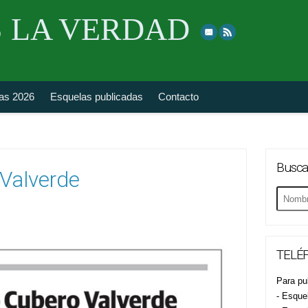
Skip
 LA VERDAD
to
top
navigation
fas 2026
Esquelas publicadas
Contacto
Busca
 Valverde
Buscar
esquela
TELÉF
Para pub
- Esque