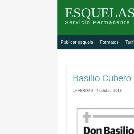
ESQUELAS
Servicio Permanente
Skip
Buscar
Publicar esquela
Formatos
Tari
to
esquela
content
Basilio Cubero
LA VERDAD
4 octubre, 2018