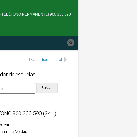
Skip
to
(TELÉFONO PERMANENTE) 900 333 590
main
navigation
Ocultar barra lateral
dor de esquelas
ONO 900 333 590 (24H)
licar:
la en La Verdad