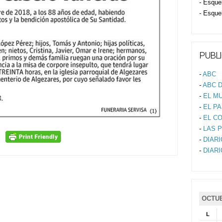
- Esque
- Esque
PUBLI
-
ABC
-
ABC D
-
EL M
-
EL PA
-
EL C
-
LAS 
-
DIAR
-
DIAR
OCTUB
L