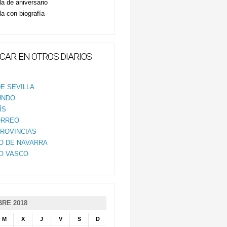
la de aniversario
la con biografía
CAR EN OTROS DIARIOS
E SEVILLA
UNDO
ÍS
ORREO
PROVINCIAS
IO DE NAVARRA
IO VASCO
RE 2018
M
X
J
V
S
D