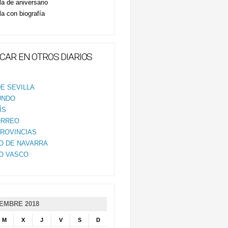
la de aniversario
la con biografía
CAR EN OTROS DIARIOS
E SEVILLA
UNDO
ÍS
ORREO
PROVINCIAS
IO DE NAVARRA
IO VASCO
EMBRE 2018
M
X
J
V
S
D