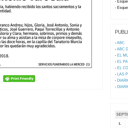
- Esque
- Esque
PUBLI
-
ABC
-
ABC D
-
EL M
-
EL PA
-
EL C
-
LAS 
-
DIAR
-
DIAR
SEPTI
L