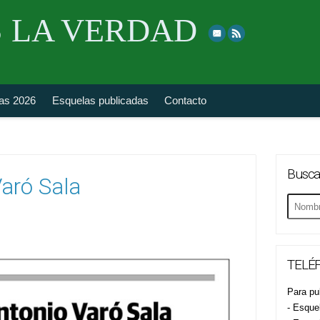
Skip
 LA VERDAD
to
top
navigation
fas 2026
Esquelas publicadas
Contacto
Busca
aró Sala
Buscar
esquela
TELÉF
Para pub
- Esque