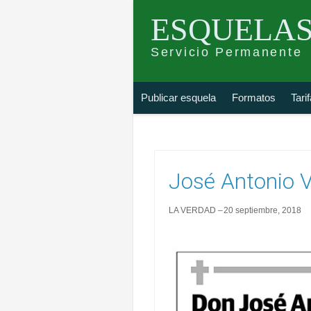
ESQUELAS
Servicio Permanente
Skip
Buscar
Publicar esquela
Formatos
Tari
to
esquela
content
José Antonio V
LA VERDAD
20 septiembre, 2018