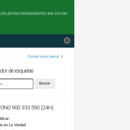
Skip
to
(TELÉFONO PERMANENTE) 900 333 590
main
navigation
Ocultar barra lateral
dor de esquelas
ONO 900 333 590 (24H)
licar:
la en La Verdad