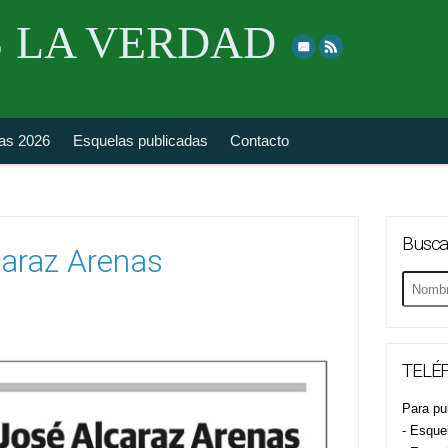
Skip
 LA VERDAD
to
top
navigation
fas 2026
Esquelas publicadas
Contacto
Busca
caraz Arenas
Buscar
esquela
TELÉF
Para pub
- Esque