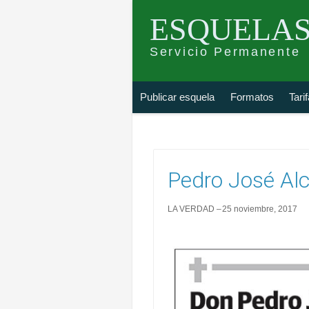
ESQUELAS
Servicio Permanente
Skip
Buscar
Publicar esquela
Formatos
Tari
to
esquela
content
Pedro José Al
LA VERDAD
25 noviembre, 2017