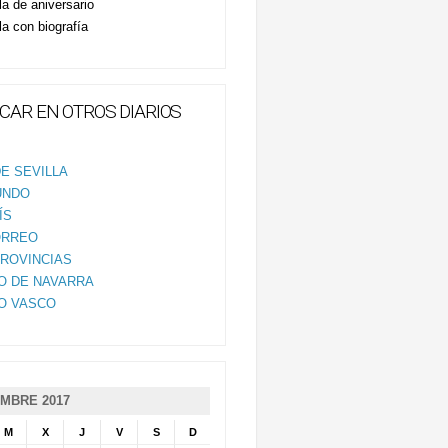
la de aniversario
la con biografía
CAR EN OTROS DIARIOS
E SEVILLA
UNDO
ÍS
ORREO
PROVINCIAS
IO DE NAVARRA
IO VASCO
MBRE 2017
M
X
J
V
S
D