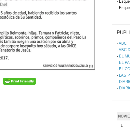
- Esque
- Esque
PUBLI
-
ABC
-
ABC D
-
EL M
-
EL PA
-
EL C
-
LAS 
-
DIAR
-
DIAR
NOVIE
L