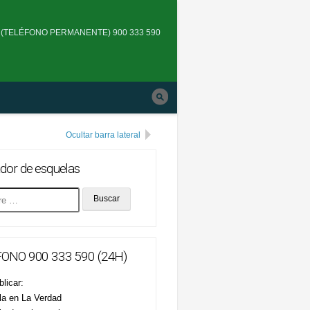
Skip
to
(TELÉFONO PERMANENTE) 900 333 590
main
navigation
Ocultar barra lateral
dor de esquelas
ONO 900 333 590 (24H)
licar:
la en La Verdad