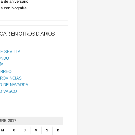
la de aniversario
la con biografía
CAR EN OTROS DIARIOS
E SEVILLA
UNDO
ÍS
ORREO
PROVINCIAS
IO DE NAVARRA
IO VASCO
RE 2017
M
X
J
V
S
D