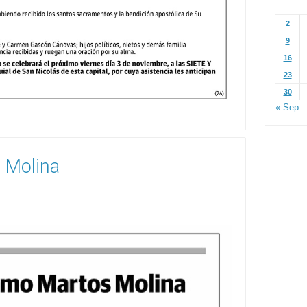
2
9
16
23
30
« Sep
 Molina