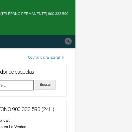
Skip
to
(TELÉFONO PERMANENTE) 900 333 590
main
navigation
Ocultar barra lateral
dor de esquelas
ONO 900 333 590 (24H)
licar:
la en La Verdad