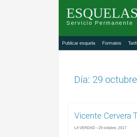
ESQUELAS
Servicio Permanente
Skip
Buscar
Publicar esquela
Formatos
Tari
to
esquela
content
Día:
29 octubre
Vicente Cervera
LA VERDAD
29 octubre, 2017