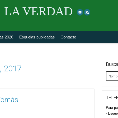
Skip
 LA VERDAD
to
top
navigation
fas 2026
Esquelas publicadas
Contacto
Busca
, 2017
Buscar
esquela
TELÉF
 Tomás
Para pub
- Esque