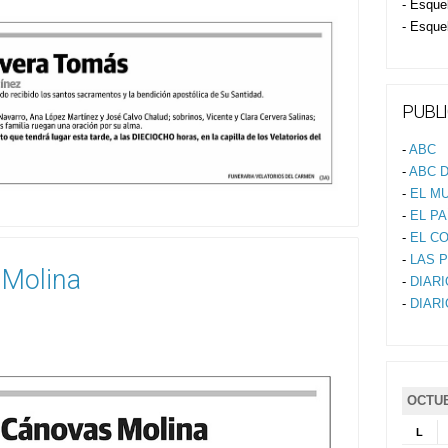
- Esque
- Esque
PUBLI
-
ABC
-
ABC D
-
EL M
-
EL PA
-
EL C
-
LAS 
 Molina
-
DIAR
-
DIAR
OCTUB
L