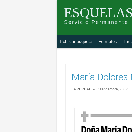
ESQUELAS
Servicio Permanente
Skip
Buscar
Publicar esquela
Formatos
Tari
to
esquela
content
María Dolores
LA VERDAD
17 septiembre, 2017