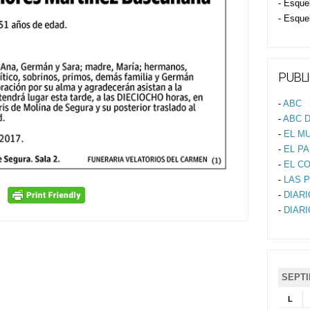
- Esque
- Esque
PUBLI
-
ABC
-
ABC D
-
EL M
-
EL PA
-
EL C
-
LAS 
-
DIAR
-
DIAR
SEPTI
L