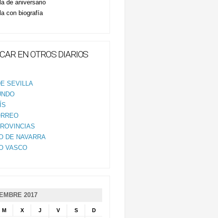
la de aniversario
la con biografía
CAR EN OTROS DIARIOS
E SEVILLA
UNDO
ÍS
ORREO
PROVINCIAS
IO DE NAVARRA
IO VASCO
EMBRE 2017
M
X
J
V
S
D