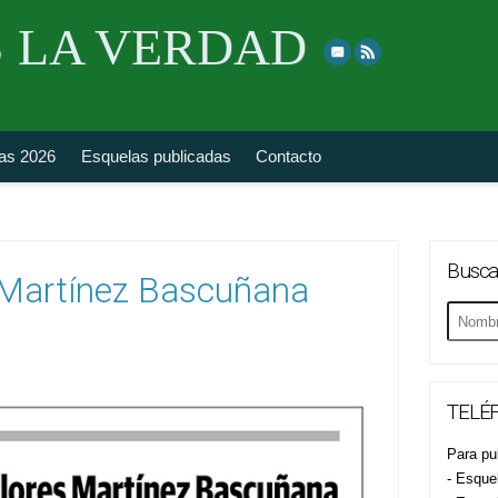
Skip
 LA VERDAD
to
top
navigation
fas 2026
Esquelas publicadas
Contacto
Busca
 Martínez Bascuñana
Buscar
esquela
TELÉF
Para pub
- Esque