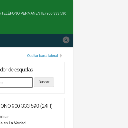
Skip
to
(TELÉFONO PERMANENTE) 900 333 590
main
navigation
Ocultar barra lateral
dor de esquelas
ONO 900 333 590 (24H)
licar:
la en La Verdad