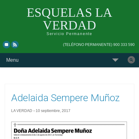
ESQUELAS LA
VERDAD
Servicio Permanente
Skip
Skip
(TELÉFONO PERMANENTE) 900 333 590
to
to
top
main
Skip
Menu
navigation
navigation
to
Buscar
content
esquela
Adelaida Sempere Muñoz
LA VERDAD
10 septiembre, 2017