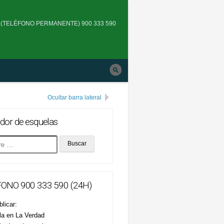
Skip
to
(TELÉFONO PERMANENTE) 900 333 590
main
navigation
Ocultar barra lateral
dor de esquelas
ONO 900 333 590 (24H)
licar:
la en La Verdad