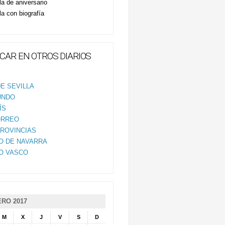
la de aniversario
la con biografía
CAR EN OTROS DIARIOS
E SEVILLA
UNDO
ÍS
ORREO
PROVINCIAS
IO DE NAVARRA
IO VASCO
RO 2017
M
X
J
V
S
D