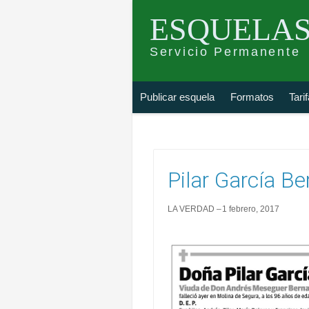
ESQUELAS
Servicio Permanente
Skip
Buscar
Publicar esquela
Formatos
Tari
to
esquela
content
Pilar García Be
LA VERDAD
1 febrero, 2017