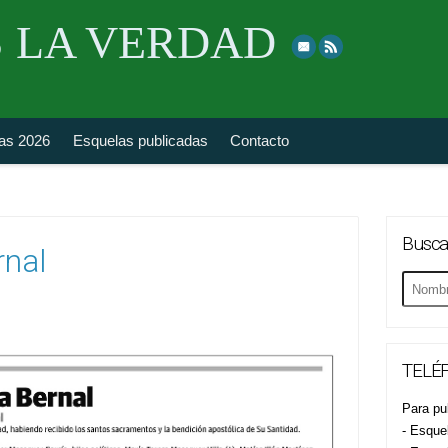
Skip
 LA VERDAD
to
top
navigation
fas 2026
Esquelas publicadas
Contacto
Busca
rnal
Buscar
esquela
TELÉF
Para pub
- Esque