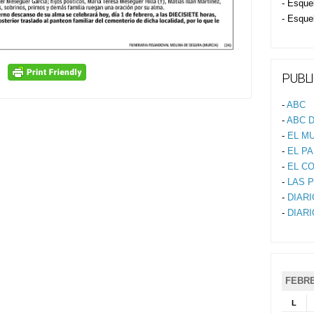
- Esque
- Esque
PUBLI
-
ABC
-
ABC D
-
EL M
-
EL PA
-
EL C
-
LAS 
-
DIAR
-
DIAR
FEBRE
L