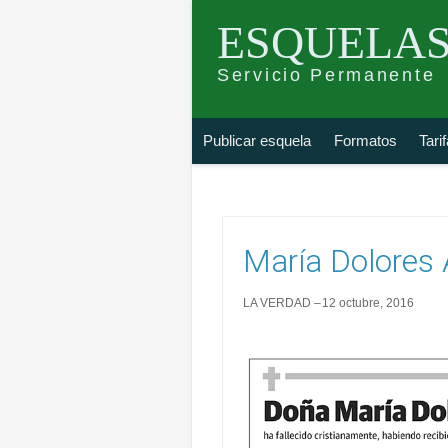
ESQUELAS
Servicio Permanente
Skip
Buscar
Publicar esquela
Formatos
Tari
to
esquela
content
María Dolores 
LA VERDAD
12 octubre, 2016