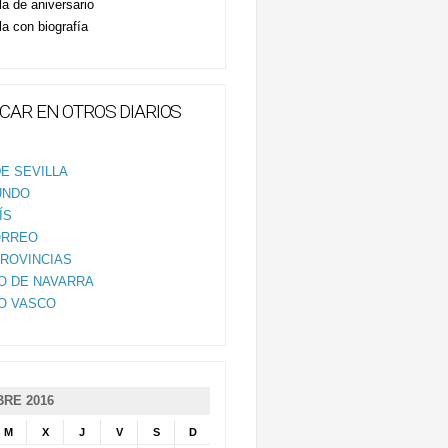
la de aniversario
la con biografía
CAR EN OTROS DIARIOS
E SEVILLA
UNDO
ÍS
ORREO
PROVINCIAS
IO DE NAVARRA
IO VASCO
RE 2016
M
X
J
V
S
D