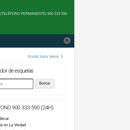
Skip
to
(TELÉFONO PERMANENTE) 900 333 590
main
navigation
Ocultar barra lateral
dor de esquelas
ONO 900 333 590 (24H)
licar:
la en La Verdad