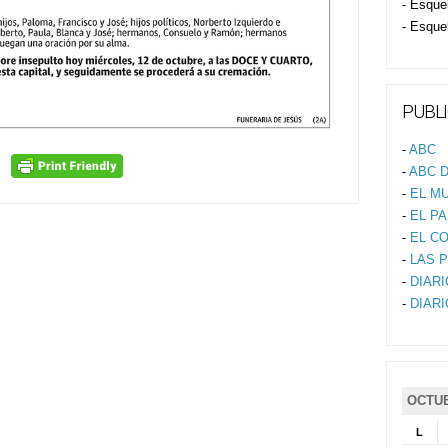
- Esque
- Esque
PUBLI
-
ABC
-
ABC D
-
EL M
-
EL PA
-
EL C
-
LAS 
-
DIAR
-
DIAR
OCTUB
L