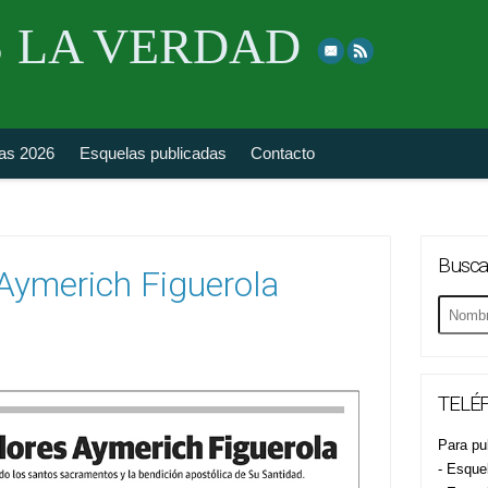
Skip
 LA VERDAD
to
top
navigation
fas 2026
Esquelas publicadas
Contacto
Busca
Aymerich Figuerola
Buscar
esquela
TELÉF
Para pub
- Esque