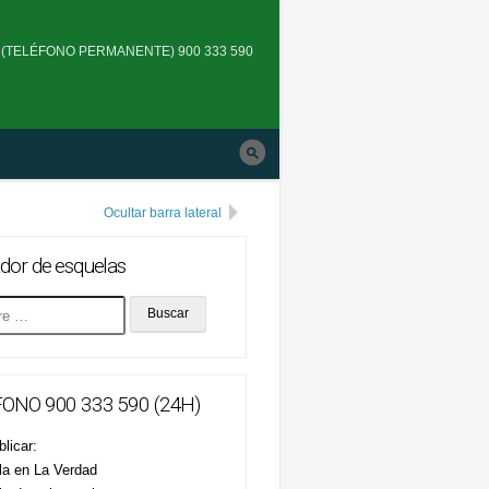
Skip
to
(TELÉFONO PERMANENTE) 900 333 590
main
navigation
Ocultar barra lateral
dor de esquelas
ONO 900 333 590 (24H)
licar:
la en La Verdad