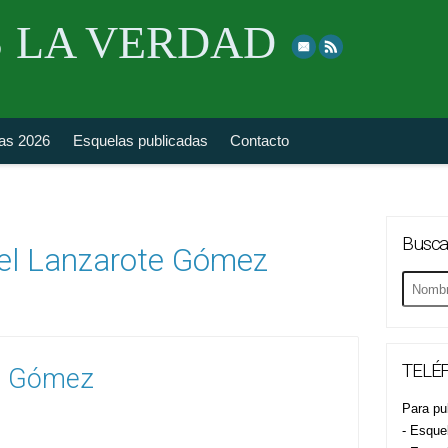
Skip
 LA VERDAD
to
top
navigation
fas 2026
Esquelas publicadas
Contacto
Busca
el Lanzarote Gómez
Buscar
esquela
TELÉF
e Gómez
Para pub
- Esque