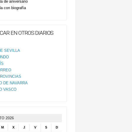
la de aniversario
la con biografía
CAR EN OTROS DIARIOS
E SEVILLA
UNDO
ÍS
ORREO
PROVINCIAS
IO DE NAVARRA
IO VASCO
O 2026
M
X
J
V
S
D