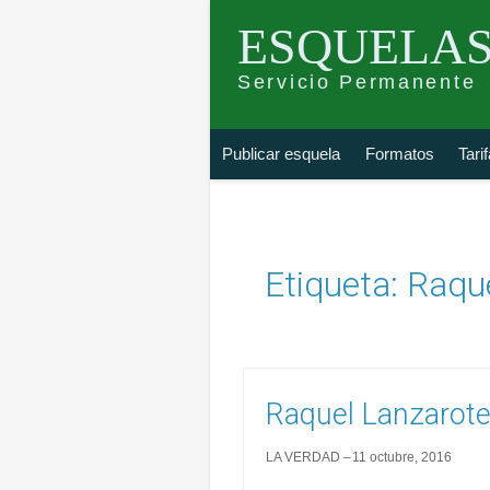
ESQUELAS
Servicio Permanente
Skip
Buscar
Publicar esquela
Formatos
Tari
to
esquela
content
Etiqueta:
Raqu
Raquel Lanzarot
LA VERDAD
11 octubre, 2016