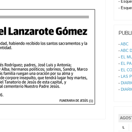
- Esque
- Esque
PUBLI
-
ABC
-
ABC D
-
EL M
-
EL PA
-
EL C
-
LAS 
-
DIAR
-
DIAR
AGOST
L