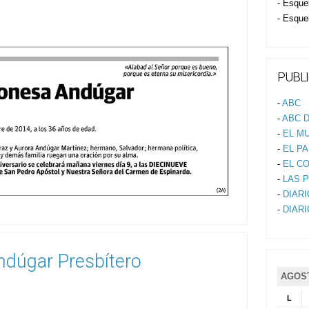
- Esque
- Esque
PUBLI
-
ABC
-
ABC D
-
EL M
-
EL PA
-
EL C
-
LAS 
-
DIAR
-
DIAR
dúgar Presbítero
AGOST
L