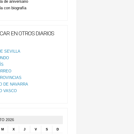
la de aniversario
la con biografía
CAR EN OTROS DIARIOS
E SEVILLA
UNDO
ÍS
ORREO
PROVINCIAS
IO DE NAVARRA
IO VASCO
O 2026
M
X
J
V
S
D