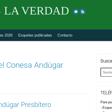
Skip
 LA VERDAD
to
top
navigation
fas 2026
Esquelas publicadas
Contacto
Busca
el Conesa Andúgar
Buscar
esquela
TELÉF
Para pub
dúgar Presbítero
- Esque