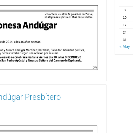
3
10
17
24
31
« May
dúgar Presbítero