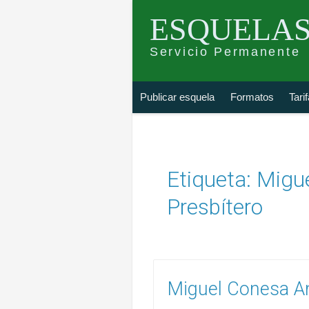
ESQUELAS
Servicio Permanente
Skip
Buscar
Publicar esquela
Formatos
Tari
to
esquela
content
Etiqueta:
Migu
Presbítero
Miguel Conesa An