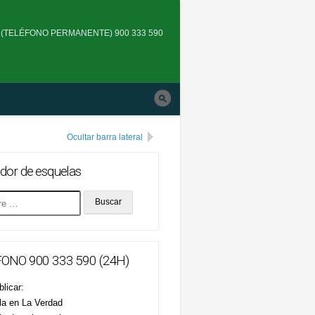
Skip
to
(TELÉFONO PERMANENTE) 900 333 590
main
navigation
Ocultar barra lateral
dor de esquelas
ONO 900 333 590 (24H)
licar:
la en La Verdad