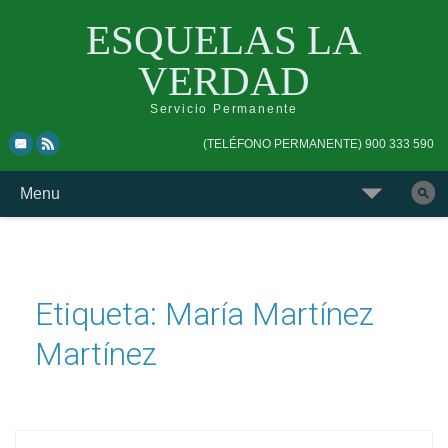
ESQUELAS LA
VERDAD
Servicio Permanente
Skip
Skip
(TELÉFONO PERMANENTE) 900 333 590
to
to
top
main
Skip
Menu
navigation
navigation
to
Buscar
content
esquela
Etiqueta:
María Martínez
Martínez