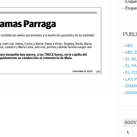
- Esque
- Esque
PUBLI
-
ABC
-
ABC D
-
EL M
-
EL PA
-
EL C
-
LAS 
-
DIAR
-
DIAR
AGOST
L