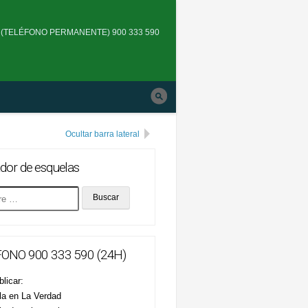
Skip
to
(TELÉFONO PERMANENTE) 900 333 590
main
navigation
Ocultar barra lateral
dor de esquelas
ONO 900 333 590 (24H)
licar:
la en La Verdad