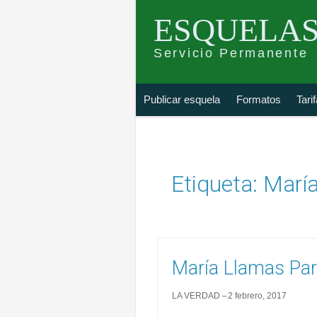
ESQUELAS
Servicio Permanente
Skip
Buscar
Publicar esquela
Formatos
Tari
to
esquela
content
Etiqueta:
María
María Llamas Par
LA VERDAD
2 febrero, 2017