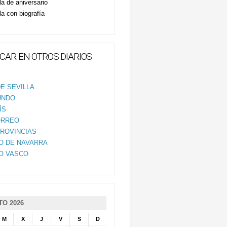
la de aniversario
la con biografía
CAR EN OTROS DIARIOS
E SEVILLA
UNDO
ÍS
ORREO
PROVINCIAS
IO DE NAVARRA
IO VASCO
O 2026
M
X
J
V
S
D