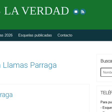
Skip
 LA VERDAD
to
top
navigation
fas 2026
Esquelas publicadas
Contacto
Busca
 Llamas Parraga
Buscar
esquela
TELÉF
raga
Para pub
- Esque