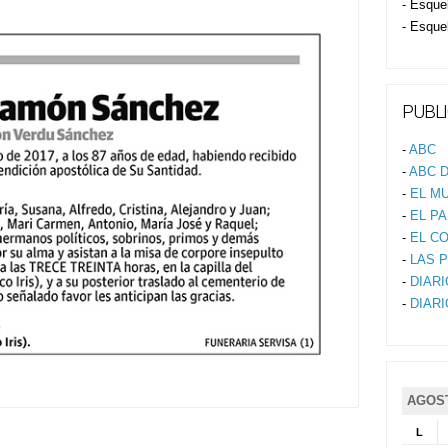
- Esque
- Esque
PUBLI
-
ABC
-
ABC D
-
EL M
-
EL PA
-
EL C
-
LAS 
-
DIAR
-
DIAR
AGOST
L