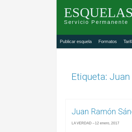
ESQUELAS
Servicio Permanente
Skip
Buscar
Publicar esquela
Formatos
Tari
to
esquela
content
Etiqueta:
Juan
Juan Ramón Sán
LA VERDAD
12 enero, 2017