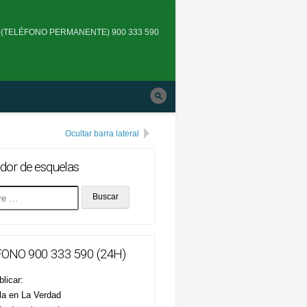
Skip
to
(TELÉFONO PERMANENTE) 900 333 590
main
navigation
Ocultar barra lateral
dor de esquelas
ONO 900 333 590 (24H)
licar:
la en La Verdad