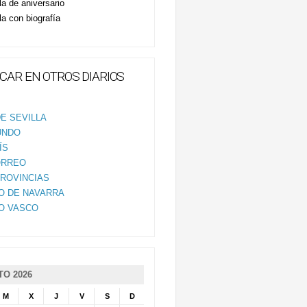
la de aniversario
la con biografía
CAR EN OTROS DIARIOS
E SEVILLA
UNDO
ÍS
ORREO
PROVINCIAS
IO DE NAVARRA
IO VASCO
O 2026
M
X
J
V
S
D