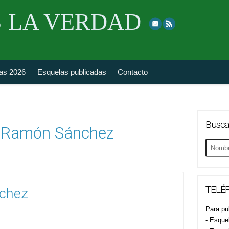
Skip
 LA VERDAD
to
top
navigation
fas 2026
Esquelas publicadas
Contacto
Busca
 Ramón Sánchez
Buscar
esquela
TELÉF
chez
Para pub
- Esque