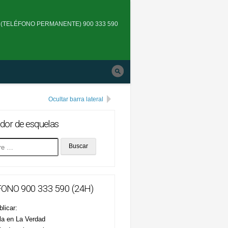
Skip
to
(TELÉFONO PERMANENTE) 900 333 590
main
navigation
Ocultar barra lateral
dor de esquelas
ONO 900 333 590 (24H)
licar:
la en La Verdad