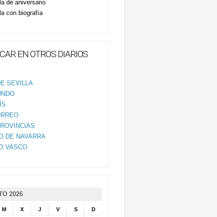
la de aniversario
la con biografía
CAR EN OTROS DIARIOS
E SEVILLA
UNDO
ÍS
ORREO
PROVINCIAS
IO DE NAVARRA
IO VASCO
O 2026
M
X
J
V
S
D