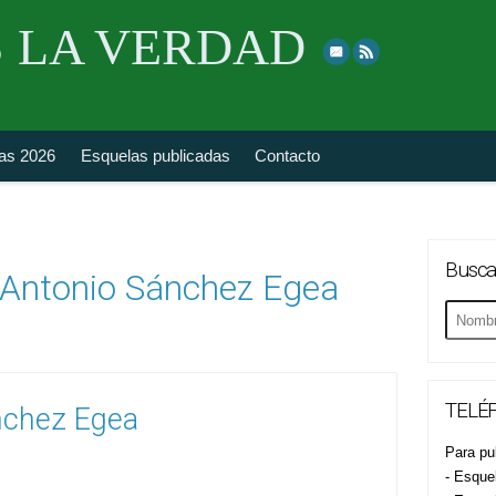
Skip
 LA VERDAD
to
top
navigation
fas 2026
Esquelas publicadas
Contacto
Busca
 Antonio Sánchez Egea
Buscar
esquela
TELÉF
nchez Egea
Para pub
- Esque