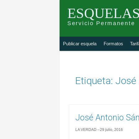
ESQUELAS
Servicio Permanente
Skip
Buscar
Publicar esquela
Formatos
Tari
to
esquela
content
Etiqueta:
José
José Antonio Sá
LA VERDAD
29 julio, 2016