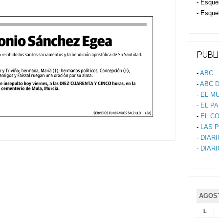
- Esque
- Esque
PUBLI
-
ABC
-
ABC D
-
EL M
-
EL PA
-
EL C
-
LAS 
-
DIAR
-
DIAR
AGOST
L