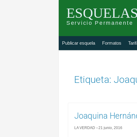
ESQUELAS
Servicio Permanente
Skip
Buscar
Publicar esquela
Formatos
Tari
to
esquela
content
Etiqueta:
Joaq
Joaquina Herná
LA VERDAD
21 junio, 2016