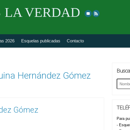
Skip
 LA VERDAD
to
top
navigation
fas 2026
Esquelas publicadas
Contacto
Busca
uina Hernández Gómez
Buscar
esquela
TELÉF
ndez Gómez
Para pub
- Esque