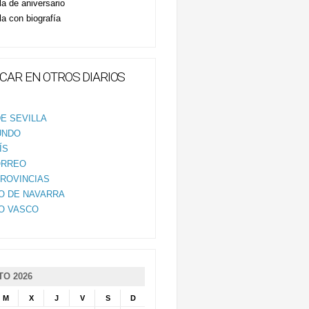
la de aniversario
la con biografía
CAR EN OTROS DIARIOS
E SEVILLA
UNDO
ÍS
ORREO
PROVINCIAS
IO DE NAVARRA
IO VASCO
O 2026
M
X
J
V
S
D