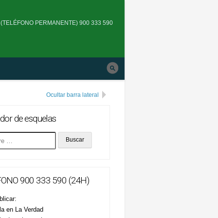
Skip
to
(TELÉFONO PERMANENTE) 900 333 590
main
navigation
Ocultar barra lateral
dor de esquelas
ONO 900 333 590 (24H)
licar:
la en La Verdad