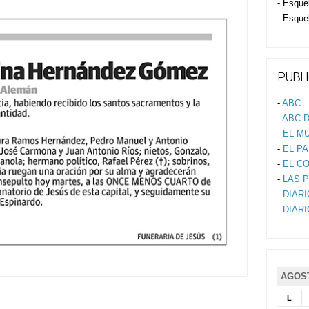
- Esque
- Esque
PUBLI
-
ABC
-
ABC D
-
EL M
-
EL PA
-
EL C
-
LAS 
-
DIAR
-
DIAR
AGOST
L