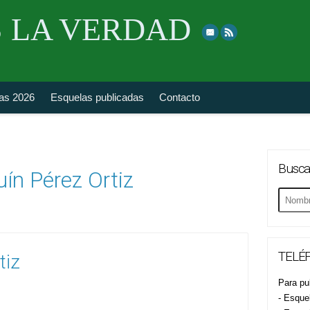
Skip
 LA VERDAD
to
top
navigation
fas 2026
Esquelas publicadas
Contacto
Busca
ín Pérez Ortiz
Buscar
esquela
TELÉF
tiz
Para pub
- Esque