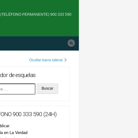
Skip
to
(TELÉFONO PERMANENTE) 900 333 590
main
navigation
Ocultar barra lateral
dor de esquelas
ONO 900 333 590 (24H)
licar:
la en La Verdad