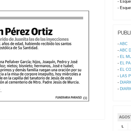
- Esque
- Esque
PUBLI
-
ABC
-
ABC D
-
EL M
-
EL PA
-
EL C
-
LAS 
-
DIAR
-
DIAR
AGOST
L