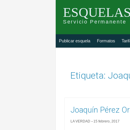
ESQUELAS
Servicio Permanente
Skip
Buscar
Publicar esquela
Formatos
Tari
to
esquela
content
Etiqueta:
Joaqu
Joaquín Pérez Or
LA VERDAD
15 febrero, 2017