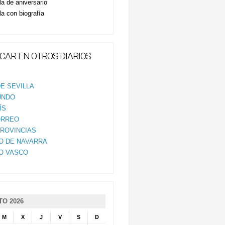
la de aniversario
la con biografía
CAR EN OTROS DIARIOS
E SEVILLA
UNDO
ÍS
ORREO
PROVINCIAS
IO DE NAVARRA
IO VASCO
O 2026
M
X
J
V
S
D