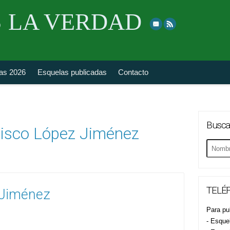
Skip
 LA VERDAD
to
top
navigation
fas 2026
Esquelas publicadas
Contacto
Busca
isco López Jiménez
Buscar
esquela
TELÉF
 Jiménez
Para pub
- Esque