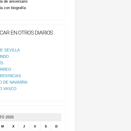
la de aniversario
la con biografía
CAR EN OTROS DIARIOS
E SEVILLA
UNDO
ÍS
ORREO
PROVINCIAS
IO DE NAVARRA
IO VASCO
O 2026
M
X
J
V
S
D