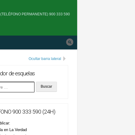
Skip
to
(TELÉFONO PERMANENTE) 900 333 590
main
navigation
Ocultar barra lateral
dor de esquelas
ONO 900 333 590 (24H)
licar:
la en La Verdad