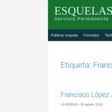
ESQUELAS
Servicio Permanente
Skip
Buscar
Publicar esquela
Formatos
Tari
to
esquela
content
Etiqueta:
Franc
Francisco López
LA VERDAD
30 agosto, 2016