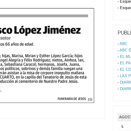
- Esque
- Esque
PUBLI
-
ABC
-
ABC D
-
EL M
-
EL PA
-
EL C
-
LAS 
-
DIAR
-
DIAR
AGOST
L