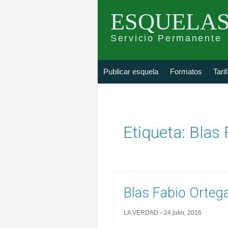
ESQUELAS
Servicio Permanente
Skip
Buscar
Publicar esquela
Formatos
Tari
to
esquela
content
Etiqueta:
Blas 
Blas Fabio Orteg
LA VERDAD
24 julio, 2016