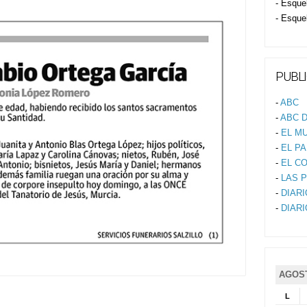
- Esque
- Esque
PUBLI
-
ABC
-
ABC D
-
EL M
-
EL PA
-
EL C
-
LAS 
-
DIAR
-
DIAR
AGOST
L