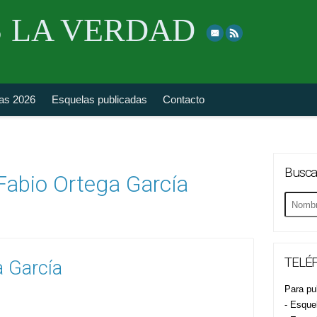
Skip
 LA VERDAD
to
top
navigation
fas 2026
Esquelas publicadas
Contacto
Busca
Fabio Ortega García
Buscar
esquela
TELÉF
a García
Para pub
- Esque