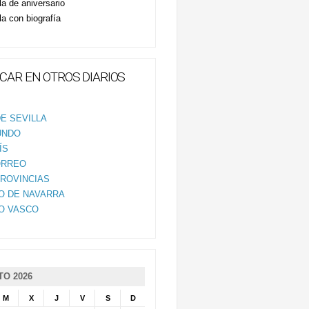
la de aniversario
la con biografía
CAR EN OTROS DIARIOS
E SEVILLA
UNDO
ÍS
ORREO
PROVINCIAS
IO DE NAVARRA
IO VASCO
O 2026
M
X
J
V
S
D