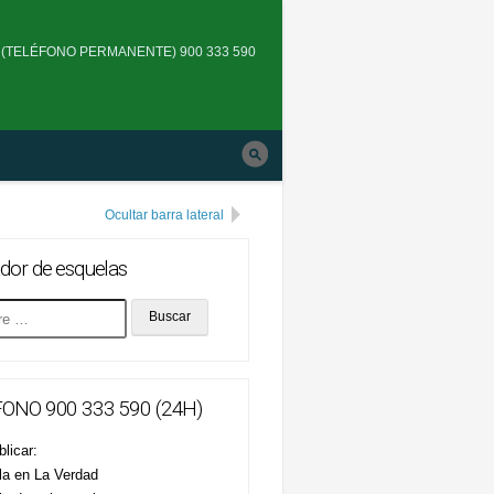
Skip
to
(TELÉFONO PERMANENTE) 900 333 590
main
navigation
Ocultar barra lateral
dor de esquelas
ONO 900 333 590 (24H)
licar:
la en La Verdad