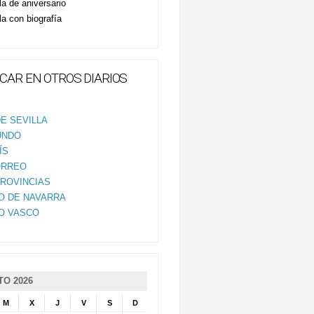
la de aniversario
la con biografía
CAR EN OTROS DIARIOS
E SEVILLA
UNDO
ÍS
ORREO
PROVINCIAS
IO DE NAVARRA
IO VASCO
O 2026
M
X
J
V
S
D