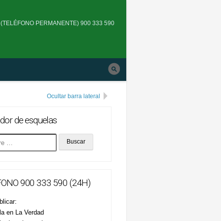
Skip
to
(TELÉFONO PERMANENTE) 900 333 590
main
navigation
Ocultar barra lateral
dor de esquelas
ONO 900 333 590 (24H)
licar:
la en La Verdad