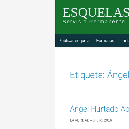
ESQUELAS
Servicio Permanente
Skip
Buscar
Publicar esquela
Formatos
Tari
to
esquela
content
Etiqueta:
Ánge
Ángel Hurtado A
LA VERDAD
6 julio, 2016