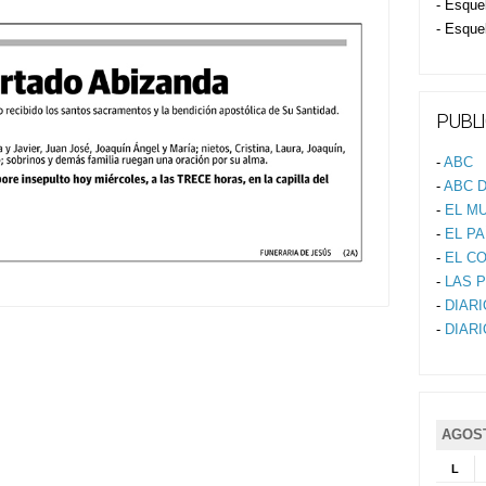
- Esque
- Esque
PUBLI
-
ABC
-
ABC D
-
EL M
-
EL PA
-
EL C
-
LAS 
-
DIAR
-
DIAR
AGOST
L